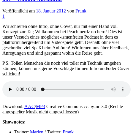
Veröffentlicht am
18. Januar 2012
von
Frank
1
Wir schreiten ohne Intro, ohne Cover, nur mit einer Hand voll
Konzept zur Tat; Willkommen bei Peach nerdz no hero! Dies ist
unser Versuch eines möglichst -ismenfreien Podcast in dem es
plattformübergreifend um Videospiele geht. Deshalb ohne viel
geschreibe viel Spaß beim Anhören! Wir freuen uns über Feedback,
Anregungen und sind gespannt wohin die Reise geht.
P.S. Tollen Menschen die noch viel toller mit Technik umgehen
können, können uns gerne Vorschläge für nen Intro und/oder Cover
schicken!
Download:
AAC
/
MP3
Creative Commons cc-by-nc 3.0 (Rechte
angespielter Musik nicht eingeschlossen)
Shownotes:
Twitter:
Marlen
/ Twitter:
Frank