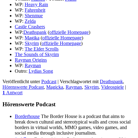
WP:
Heavy Rain
WP:
Fahrenheit
WP:
Shenmue
WP:
Zelda
Castle Crashers
WP:
Deathspank
(
offizielle Homepage
)
WP:
Magika
(
offizielle Homepage
)
WP:
Skyrim
(
offizielle Homepage
)
WP:
The Elder Scrolls
The Sounds of Skyrim
Rayman Origins
WP:
Rayman
Outro:
Lydias Song
Veröffentlicht unter
Podcast
|
Verschlagwortet mit
Deathspank
,
Hörenswerte Podcast
,
Magicka
,
Rayman
,
Skyrim
,
Videospiele
|
1
Antwort
Hörenswerte Podcast
Borderhouse
The Border House is a podcast that aims to
break down cultural and stereotypical walls and cross social
borders in virtual worlds, MMO games, video games, and
social media through inclusive journalism.