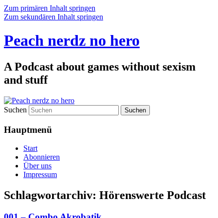
Zum primären Inhalt springen
Zum sekundären Inhalt springen
Peach nerdz no hero
A Podcast about games without sexism
and stuff
Suchen
Hauptmenü
Start
Abonnieren
Über uns
Impressum
Schlagwortarchiv:
Hörenswerte Podcast
001 – Combo Akrobatik