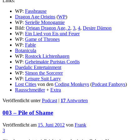
Links:
WP:
Fassbrause
Dragon Age Origins
(
WP
)
WP:
Serielle Monogamie
Bild:
Origan Dragon Age,
2
,
3
,
4
,
Desire Dämon
WP:
Ein Lied von Eis und Feuer
WP:
Game of Thrones
WP:
Fable
Botanicula
WP:
Rostock Lichtenhagen
WP:
Geheimakte Puristas Cordis
Daedalic Entertainment
WP:
Simon the Sorcerer
WP:
Leisure Suit Larry
Lost Cities
von den
Coding Monkeys
(
Podcast Fanboys
)
Rausschmeißer
+
Extra
Veröffentlicht unter
Podcast
|
17
Antworten
003 – Pile of Shame
Veröffentlicht am
15. Juni 2012
von
Frank
3