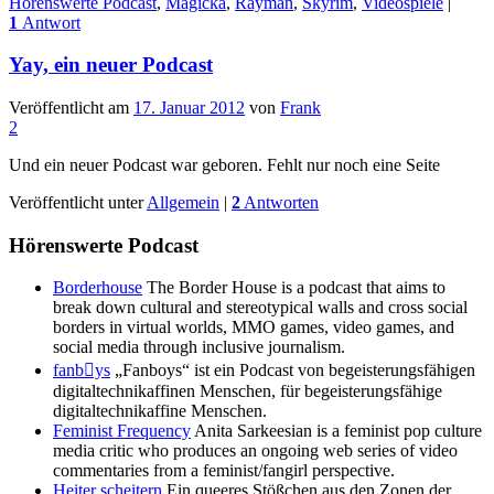
Hörenswerte Podcast
,
Magicka
,
Rayman
,
Skyrim
,
Videospiele
|
1
Antwort
Yay, ein neuer Podcast
Veröffentlicht am
17. Januar 2012
von
Frank
2
Und ein neuer Podcast war geboren. Fehlt nur noch eine Seite
Veröffentlicht unter
Allgemein
|
2
Antworten
Hörenswerte Podcast
Borderhouse
The Border House is a podcast that aims to
break down cultural and stereotypical walls and cross social
borders in virtual worlds, MMO games, video games, and
social media through inclusive journalism.
fanbys
„Fanboys“ ist ein Podcast von be­geist­er­ungs­fähigen
digital­technik­affinen Menschen, für be­geist­er­ungs­fähige
digital­technik­affine Menschen.
Feminist Frequency
Anita Sarkeesian is a feminist pop culture
media critic who produces an ongoing web series of video
commentaries from a feminist/fangirl perspective.
Heiter scheitern
Ein queeres Stößchen aus den Zonen der