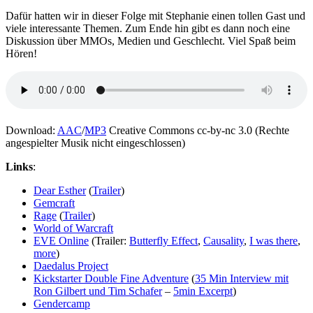
Dafür hatten wir in dieser Folge mit Stephanie einen tollen Gast und
viele interessante Themen. Zum Ende hin gibt es dann noch eine
Diskussion über MMOs, Medien und Geschlecht. Viel Spaß beim
Hören!
Download:
AAC
/
MP3
Creative Commons cc-by-nc 3.0 (Rechte
angespielter Musik nicht eingeschlossen)
Links
:
Dear Esther
(
Trailer
)
Gemcraft
Rage
(
Trailer
)
World of Warcraft
EVE Online
(Trailer:
Butterfly Effect
,
Causality
,
I was there
,
more
)
Daedalus Project
Kickstarter Double Fine Adventure
(
35 Min Interview mit
Ron Gilbert und Tim Schafer
–
5min Excerpt
)
Gendercamp