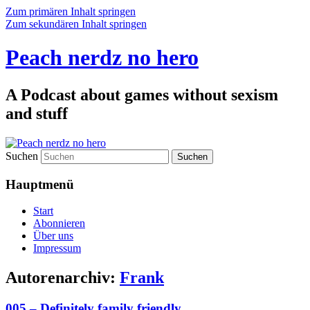
Zum primären Inhalt springen
Zum sekundären Inhalt springen
Peach nerdz no hero
A Podcast about games without sexism
and stuff
Suchen
Hauptmenü
Start
Abonnieren
Über uns
Impressum
Autorenarchiv:
Frank
005 – Definitely family friendly