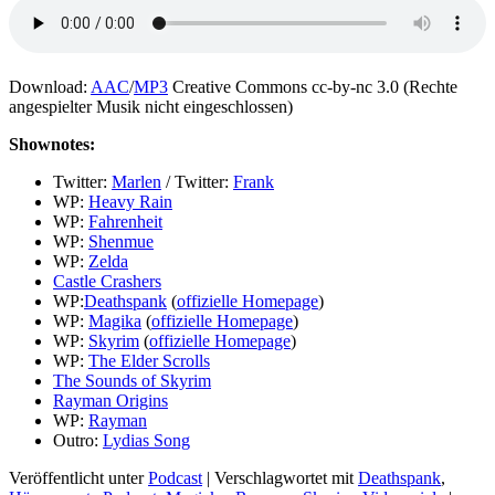
Download:
AAC
/
MP3
Creative Commons cc-by-nc 3.0 (Rechte
angespielter Musik nicht eingeschlossen)
Shownotes:
Twitter:
Marlen
/ Twitter:
Frank
WP:
Heavy Rain
WP:
Fahrenheit
WP:
Shenmue
WP:
Zelda
Castle Crashers
WP:
Deathspank
(
offizielle Homepage
)
WP:
Magika
(
offizielle Homepage
)
WP:
Skyrim
(
offizielle Homepage
)
WP:
The Elder Scrolls
The Sounds of Skyrim
Rayman Origins
WP:
Rayman
Outro:
Lydias Song
Veröffentlicht unter
Podcast
|
Verschlagwortet mit
Deathspank
,