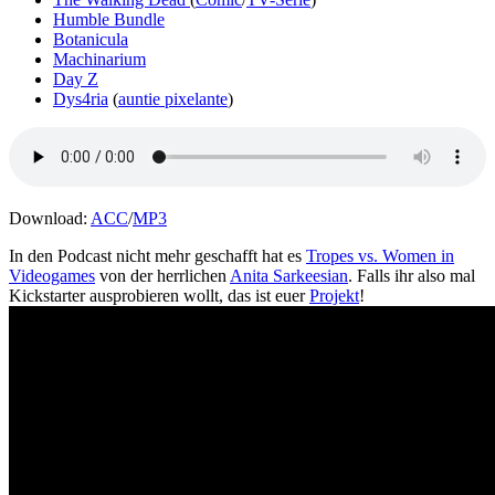
Humble Bundle
Botanicula
Machinarium
Day Z
Dys4ria
(
auntie pixelante
)
Download:
ACC
/
MP3
In den Podcast nicht mehr geschafft hat es
Tropes vs. Women in
Videogames
von der herrlichen
Anita Sarkeesian
. Falls ihr also mal
Kickstarter ausprobieren wollt, das ist euer
Projekt
!