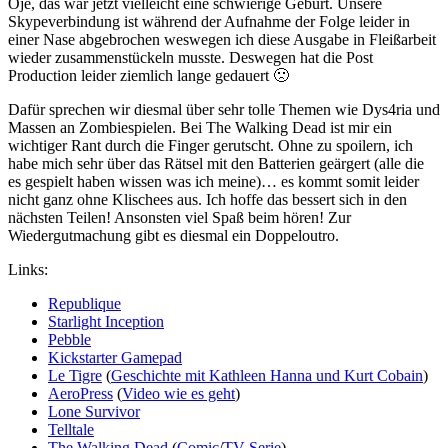
Oje, das war jetzt vielleicht eine schwierige Geburt. Unsere
Skypeverbindung ist während der Aufnahme der Folge leider in
einer Nase abgebrochen weswegen ich diese Ausgabe in Fleißarbeit
wieder zusammenstückeln musste. Deswegen hat die Post
Production leider ziemlich lange gedauert 🙁
Dafür sprechen wir diesmal über sehr tolle Themen wie Dys4ria und
Massen an Zombiespielen. Bei The Walking Dead ist mir ein
wichtiger Rant durch die Finger gerutscht. Ohne zu spoilern, ich
habe mich sehr über das Rätsel mit den Batterien geärgert (alle die
es gespielt haben wissen was ich meine)… es kommt somit leider
nicht ganz ohne Klischees aus. Ich hoffe das bessert sich in den
nächsten Teilen! Ansonsten viel Spaß beim hören! Zur
Wiedergutmachung gibt es diesmal ein Doppeloutro.
Links:
Republique
Starlight Inception
Pebble
Kickstarter Gamepad
Le Tigre
(
Geschichte mit Kathleen Hanna und Kurt Cobain
)
AeroPress
(
Video wie es geht
)
Lone Survivor
Telltale
The Walking Dead
(
Comic
/
TV-Serie
)