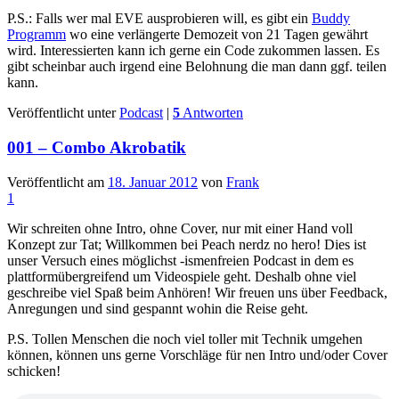
P.S.: Falls wer mal EVE ausprobieren will, es gibt ein
Buddy
Programm
wo eine verlängerte Demozeit von 21 Tagen gewährt
wird. Interessierten kann ich gerne ein Code zukommen lassen. Es
gibt scheinbar auch irgend eine Belohnung die man dann ggf. teilen
kann.
Veröffentlicht unter
Podcast
|
5
Antworten
001 – Combo Akrobatik
Veröffentlicht am
18. Januar 2012
von
Frank
1
Wir schreiten ohne Intro, ohne Cover, nur mit einer Hand voll
Konzept zur Tat; Willkommen bei Peach nerdz no hero! Dies ist
unser Versuch eines möglichst -ismenfreien Podcast in dem es
plattformübergreifend um Videospiele geht. Deshalb ohne viel
geschreibe viel Spaß beim Anhören! Wir freuen uns über Feedback,
Anregungen und sind gespannt wohin die Reise geht.
P.S. Tollen Menschen die noch viel toller mit Technik umgehen
können, können uns gerne Vorschläge für nen Intro und/oder Cover
schicken!